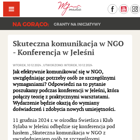
Facebook
YouT
NA GORĄCO:
GRANTY NA INICJATYWY
Skuteczna komunikacja w NGO
- Konferencja w Jeleśni
WTOREK, 10 12 2024
UTWORZONO: WTOREK, 10 12 2024
Jak efektywnie komunikować się w NGO,
uwzględniając potrzeby osób ze szczególnymi
wymaganiami? Odpowiedzi na to pytanie
poszukamy podczas konferencji w Jeleśni, która
połączy teorię z praktycznymi warsztatami.
Wydarzenie będzie okazją do wymiany
doświadczeń i zdobycia nowych umiejętności.
11 grudnia 2024 r. w ośrodku Świetlica i Klub
Sylaba w Jeleśni odbędzie się konferencja pod
hasłem „Skuteczna komunikacja w NGO z
uwzględnieniem osób ze szczególnymi