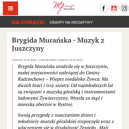
Facebook
YouT
NA GORĄCO:
GRANTY NA INICJATYWY
Brygida Murańska - Muzyk z
Juszczyny
SOBOTA, 01 01 2022
UTWORZONO: SOBOTA, 01 01 2022
Brygida Murańska urodziła się w Juszczynie,
małej miejscowości należącej do Gminy
Radziechowy – Wieprz niedaleko Żywca. Ma
dwóch braci i trzy siostry. Od najmłodszych lat
są związani z muzyką góralską i instrumentami
ludowymi Żywiecczyzny. Wyszła za mąż i
mieszka obecnie w Bystrej.
Swoją przygodę z nauczaniem dzieci i
młodzieży muzyki góralskiej rozpoczęła wraz z
włączeniem się w działalność Zespołu „Mali