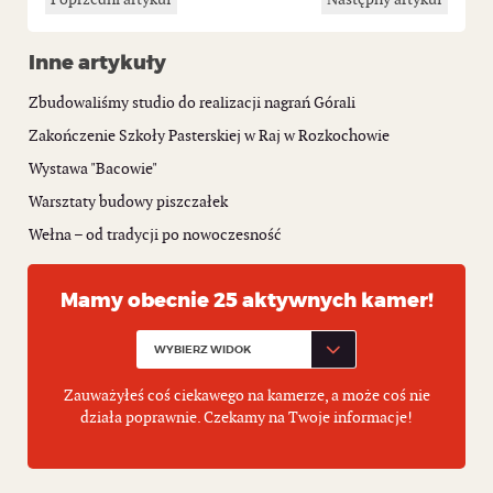
Inne artykuły
Zbudowaliśmy studio do realizacji nagrań Górali
Zakończenie Szkoły Pasterskiej w Raj w Rozkochowie
Wystawa "Bacowie"
Warsztaty budowy piszczałek
Wełna – od tradycji po nowoczesność
Mamy obecnie 25 aktywnych kamer!
Zauważyłeś coś ciekawego na kamerze, a może coś nie
działa poprawnie. Czekamy na Twoje informacje!