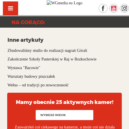
Facebook
YouTu
NA GORĄCO:
Inne artykuły
Zbudowaliśmy studio do realizacji nagrań Górali
Zakończenie Szkoły Pasterskiej w Raj w Rozkochowie
Wystawa "Bacowie"
Warsztaty budowy piszczałek
Wełna – od tradycji po nowoczesność
Mamy obecnie 25 aktywnych kamer!
Zauważyłeś coś ciekawego na kamerze, a może coś nie działa