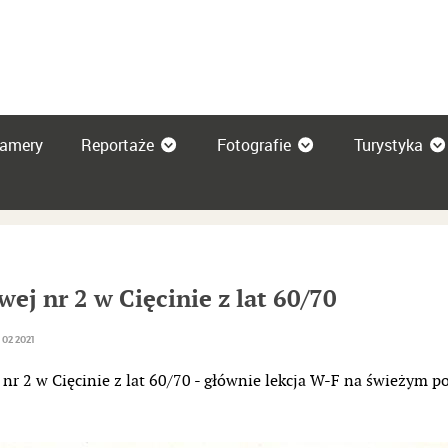
amery
Reportaże
Fotografie
Turystyka
 DRZEWA 2025
ej nr 2 w Cięcinie z lat 60/70
02 2021
 nr 2 w Cięcinie z lat 60/70 - głównie lekcja W-F na świeżym p