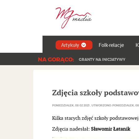
Artykuły
Folk-relacje
K
NA GORĄCO:
KONCERT PAPRODZIAD | DZIEŃ
Zdjęcia szkoły podstawow
PONIEDZIAŁEK, 08 02 2021
UTWORZONO: PONIEDZIAŁEK, 08 
Kilka starych zdjęć szkoły podstawowej
Zdjęcia nadesłał:
Sławomir Łatanik