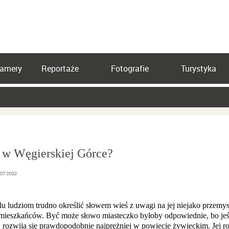
amery
Reportaże
Fotografie
Turystyka
 w Węgierskiej Górce?
07 2022
u ludziom trudno określić słowem wieś z uwagi na jej niejako przemysł
 mieszkańców. Być może słowo miasteczko byłoby odpowiednie, bo jeśl
itp. rozwija się prawdopodobnie najprężniej w powiecie żywieckim. Jej