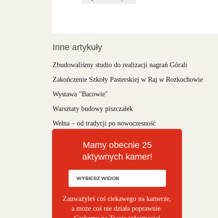
Inne artykuły
Zbudowaliśmy studio do realizacji nagrań Górali
Zakończenie Szkoły Pasterskiej w Raj w Rozkochowie
Wystawa "Bacowie"
Warsztaty budowy piszczałek
Wełna – od tradycji po nowoczesność
Mamy obecnie 25
aktywnych kamer!
Zauważyłeś coś ciekawego na kamerze,
a może coś nie działa poprawnie.