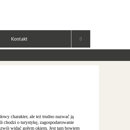
Facebook
YouTube
Instagram
Kontakt
owy charakter, ale też trudno nazwać ją
i chodzi o turystykę, zagospodarowanie
 rozwój widać gołym okiem. Jest tam bowiem