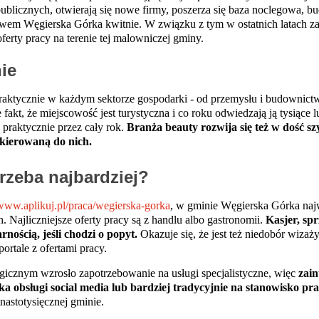
ublicznych, otwierają się nowe firmy, poszerza się baza noclegowa, 
wem Węgierska Górka kwitnie. W związku z tym w ostatnich latach zau
oferty pracy na terenie tej malowniczej gminy.
ie
ktycznie w każdym sektorze gospodarki - od przemysłu i budownictwa,
 fakt, że miejscowość jest turystyczna i co roku odwiedzają ją tysiące
 praktycznie przez cały rok.
Branża beauty rozwija się też w dość s
skierowaną do nich.
rzeba najbardziej?
/www.aplikuj.pl/praca/wegierska-gorka
, w gminie Węgierska Górka najw
Najliczniejsze oferty pracy są z handlu albo gastronomii.
Kasjer, sp
nością, jeśli chodzi o popyt.
Okazuje się, że jest też niedobór wizażys
ortale z ofertami pracy.
gicznym wzrosło zapotrzebowanie na usługi specjalistyczne, więc
zai
a obsługi social media lub bardziej tradycyjnie na stanowisko p
nastotysięcznej gminie.