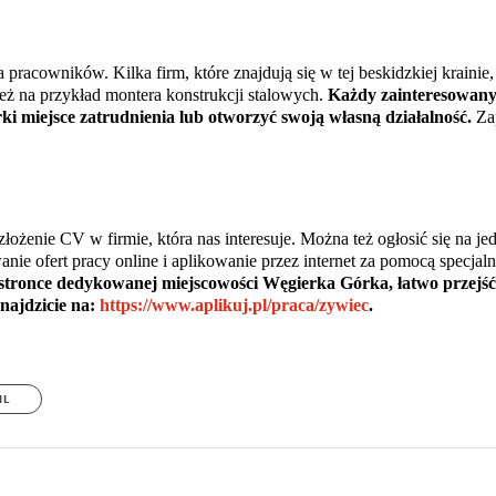
racowników. Kilka firm, które znajdują się w tej beskidzkiej krainie
ież na przykład montera konstrukcji stalowych.
Każdy zainteresowany
rki miejsce zatrudnienia lub otworzyć swoją własną działalność.
Zap
łożenie CV w firmie, która nas interesuje. Można też ogłosić się na j
anie ofert pracy online i aplikowanie przez internet za pomocą specjal
 stronce dedykowanej miejscowości Węgierka Górka, łatwo przejść
najdzicie na:
https://www.aplikuj.pl/praca/zywiec
.
IL