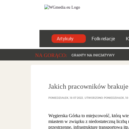
Artykuły
Folk-relacje
K
NA GORĄCO:
GRANTY NA INICJATYWY
Jakich pracowników brakuje
PONIEDZIAŁEK, 18 07 2022
UTWORZONO: PONIEDZIAŁEK, 18 
Węgierska Górka to miejscowość, którą wiel
miastem w związku z niedostateczną liczbą
przestrzenne, infrastrukturę transportową 