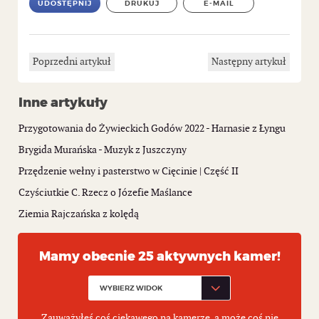
UDOSTĘPNIJ
DRUKUJ
E-MAIL
Poprzedni artykuł
Następny artykuł
Inne artykuły
Przygotowania do Żywieckich Godów 2022 - Harnasie z Łyngu
Brygida Murańska - Muzyk z Juszczyny
Przędzenie wełny i pasterstwo w Cięcinie | Część II
Czyściutkie C. Rzecz o Józefie Maślance
Ziemia Rajczańska z kolędą
Mamy obecnie 25 aktywnych kamer!
Zauważyłeś coś ciekawego na kamerze, a może coś nie