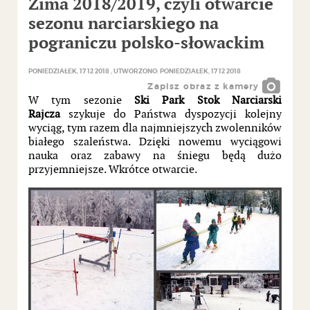
Zima 2018/2019, czyli otwarcie
sezonu narciarskiego na
pograniczu polsko-słowackim
PONIEDZIAŁEK, 17 12 2018
UTWORZONO: PONIEDZIAŁEK, 17 12 2018
Zapisz obraz z kamery
W tym sezonie
Ski Park Stok Narciarski
Rajcza
szykuje do Państwa dyspozycji kolejny
wyciąg, tym razem dla najmniejszych zwolenników
białego szaleństwa. Dzięki nowemu wyciągowi
nauka oraz zabawy na śniegu będą dużo
przyjemniejsze. Wkrótce otwarcie.