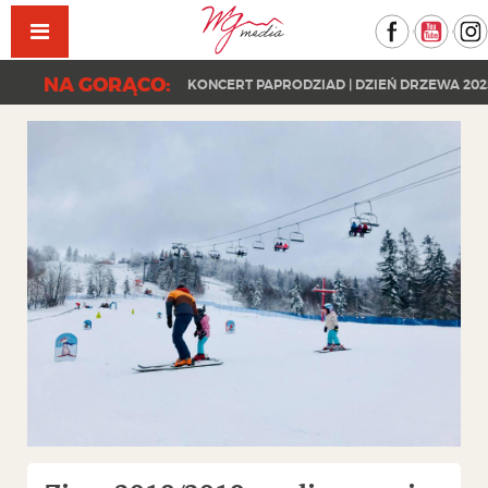
Facebook
YouT
NA GORĄCO:
KONCERT PAPRODZIAD | DZIEŃ DRZEWA 202