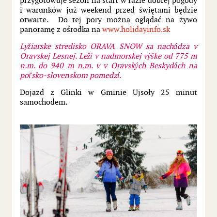
przygotowuje sezon na start w razie dobrej pogody
i warunków już weekend przed świętami będzie
otwarte. Do tej pory można oglądać na żywo
panoramę z ośrodka na
www.holidayinfo.sk
Lyžiarske stredisko ORAVA SNOW sa nachádza v
Oravskej Lesnej. Leží v nadmorskej výške od 775 m
n.m. do 940 m n.m. v v Oravských Beskydách na
poľsko-slovenskom pomedzí.
Dojazd z Glinki w Gminie Ujsoły 25 minut
samochodem.