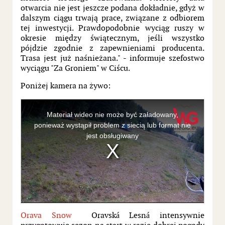
otwarcia nie jest jeszcze podana dokładnie, gdyż w
dalszym ciągu trwają prace, związane z odbiorem
tej inwestycji. Prawdopodobnie wyciąg ruszy w
okresie między świątecznym, jeśli wszystko
pójdzie zgodnie z zapewnieniami producenta.
Trasa jest już naśnieżana." - informuje szefostwo
wyciągu "Za Groniem" w Ciścu.
Poniżej kamera na żywo:
This
is
a
Materiał wideo nie może być załadowany,
modal
window.
ponieważ wystąpił problem z siecią lub format nie
jest obsługiwany
Orava Snow
Oravská Lesná intensywnie