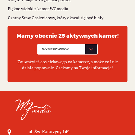
Piękne widoki z kamer WGmedia
Czarny Staw Gąsienicowy, który okazał się być biały
Mamy obecnie 25 aktywnych kamer!
Zauważyłeś coś ciekawego na kamerze, a może coś nie
działa poprawnie. Czekamy na Twoje informacje!
ul. Św. Katarzyny 149