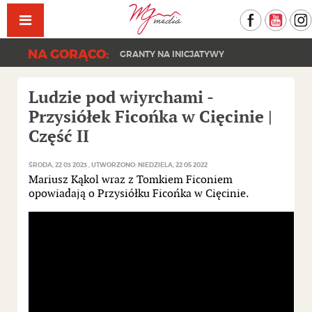
Facebook
YouT
NA GORĄCO:
GRANTY NA INICJATYWY
Ludzie pod wiyrchami -
Przysiółek Ficońka w Cięcinie |
Część II
ŚRODA, 22 03 2023
UTWORZONO: NIEDZIELA, 22 05 2022
Mariusz Kąkol wraz z Tomkiem Ficoniem
opowiadają o Przysiółku Ficońka w Cięcinie.