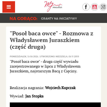
Facebook
YouT
NA GORĄCO:
GRANTY NA INICJATYWY
"Posoł baca owce" - Rozmowa z
Władysławem Juraszkiem
(część druga)
PONIEDZIAŁEK, 13 03 2023
UTWORZONO: NIEDZIELA, 03 11 2019
"Posoł baca owce" - druga część wywiadu
zarejestrowanego w lipcu z Władysławem
Juraszkiem, najstarszym Bacą z Cięciny.
Realizacja nagrania:
Wojciech Kupczak
Wywiad:
Jan Stopka