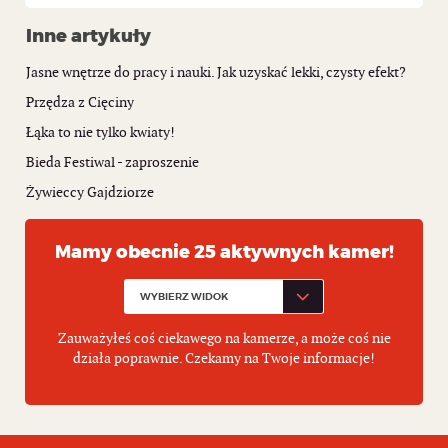
Inne artykuły
Jasne wnętrze do pracy i nauki. Jak uzyskać lekki, czysty efekt?
Przędza z Cięciny
Łąka to nie tylko kwiaty!
Bieda Festiwal - zaproszenie
Żywieccy Gajdziorze
Mamy obecnie 25 aktywnych kamer!
Zauważyłeś coś ciekawego na kamerze, a może coś nie
działa poprawnie. Czekamy na Twoje informacje!