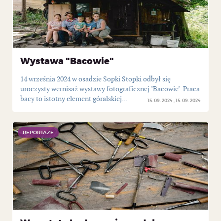
Wystawa "Bacowie"
14 września 2024 w osadzie Sopki Stopki odbył się
uroczysty wernisaż wystawy fotograficznej "Bacowie". Praca
bacy to istotny element góralskiej...
15. 09. 2024
15. 09. 2024
REPORTAŻE
REPORTAŻE