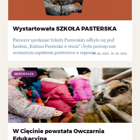
Wystartowała SZKOŁA PASTERSKA
Pierwsze spotkanie Szkoły Pasterskiej odbyło się pod
hasłem „Kultura Pasterska w teorii” i było poświęcone
rozmaitym aspektom pasterstwa w regionie...
18. 06. 2024
18. 06. 2024
REPORTAŻE
REPORTAŻE
W Cięcinie powstała Owczarnia
Edukacyjna