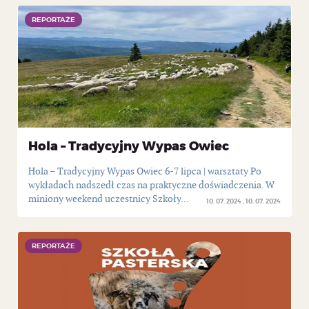
REPORTAŻE
REPORTAŻE
Hola – Tradycyjny Wypas Owiec
Hola – Tradycyjny Wypas Owiec 6-7 lipca | warsztaty Po
wykładach nadszedł czas na praktyczne doświadczenia. W
miniony weekend uczestnicy Szkoły...
10. 07. 2024
10. 07. 2024
REPORTAŻE
REPORTAŻE