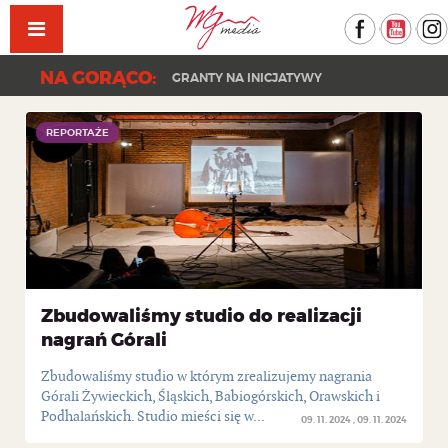
Facebook
YouT
NA GORĄCO:
GRANTY NA INICJATYWY
KONCERT PAPRODZIAD | DZIEŃ DRZEWA 202
REPORTAŻE
REPORTAŻE
Zbudowaliśmy studio do realizacji
nagrań Górali
Zbudowaliśmy studio w którym zrealizujemy nagrania
Górali Żywieckich, Śląskich, Babiogórskich, Orawskich i
Podhalańskich. Studio mieści się w...
09. 11. 2024
09. 11. 2024