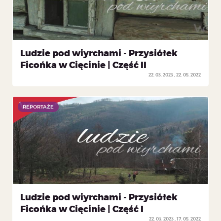
Ludzie pod wiyrchami - Przysiółek
Ficońka w Cięcinie | Część II
22. 03. 2023
22. 05. 2022
REPORTAŻE
REPORTAŻE
Ludzie pod wiyrchami - Przysiółek
Ficońka w Cięcinie | Część I
22. 03. 2023
17. 05. 2022