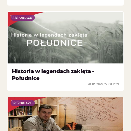
REPORTAŻE
REPORTAŻE
Historia w legendach zaklęta -
Południce
20. 03. 2023
22. 08. 2021
REPORTAŻE
REPORTAŻE